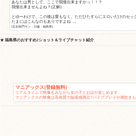
あなたは男として、ここで我慢出来ますかっ！！？
我慢出来ませんよね？(正解)
とゆーわけで、この後は愛もなく、ただひたすらにエロいだけのセッ
たまにはこんなのもありですよね…。
[五右衛門サン：33歳：福島県]
★ 福島県のおすすめ2ショット＆ライブチャット紹介
マニアックス[登録無料]
リアルタイムで映像をみながら女の子とお話が楽しめます。
マニアックスの映像は高画質で臨場感満点!!バイブプレイや潮吹きも