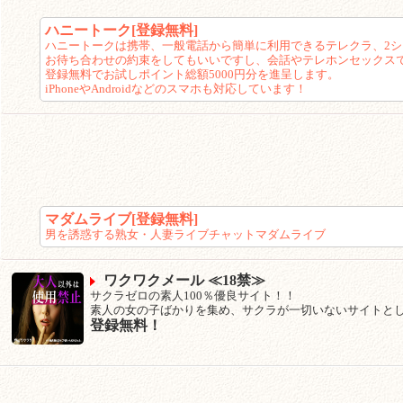
ハニートーク[登録無料]
ハニートークは携帯、一般電話から簡単に利用できるテレクラ、2
お待ち合わせの約束をしてもいいですし、会話やテレホンセックス
登録無料でお試しポイント総額5000円分を進呈します。
iPhoneやAndroidなどのスマホも対応しています！
マダムライブ[登録無料]
男を誘惑する熟女・人妻ライブチャットマダムライブ
ワクワクメール ≪18禁≫
サクラゼロの素人100％優良サイト！！
素人の女の子ばかりを集め、サクラが一切いないサイトとして
登録無料！