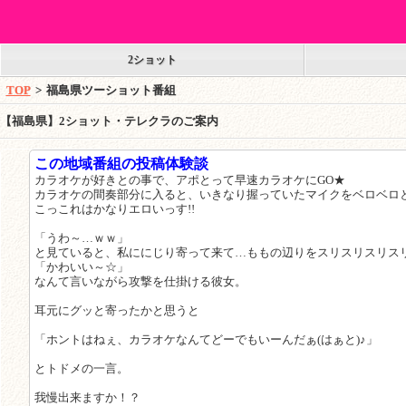
2ショット
TOP
>
福島県ツーショット番組
【福島県】2ショット・テレクラのご案内
この地域番組の投稿体験談
カラオケが好きとの事で、アポとって早速カラオケにGO★
カラオケの間奏部分に入ると、いきなり握っていたマイクをベロベロと
こっこれはかなりエロいっす!!
「うわ～…ｗｗ」
と見ていると、私ににじり寄って来て…ももの辺りをスリスリスリス
「かわいい～☆」
なんて言いながら攻撃を仕掛ける彼女。
耳元にグッと寄ったかと思うと
「ホントはねぇ、カラオケなんてどーでもいーんだぁ(はぁと)♪」
とトドメの一言。
我慢出来ますか！？