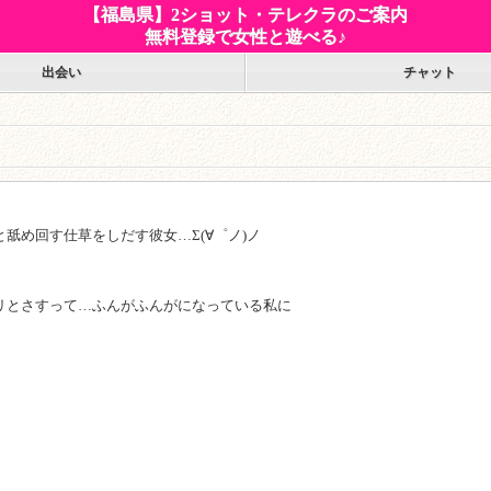
【福島県】2ショット・テレクラのご案内
無料登録で女性と遊べる♪
出会い
チャット
舐め回す仕草をしだす彼女…Σ(∀゜ノ)ノ
リとさすって…ふんがふんがになっている私に